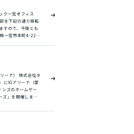
ィック一宮オフィス
一部を下記の通り移転
ますので、今後とも
ロジー事業部 メカニ
8525 FAX.
 株式会社タ
土）にIGアリーナ（愛
フィンズのホームゲー
ダーズ」を開催しま
、2025年6月から
屋市に拠点を置く企
リアファイル」と