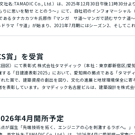
AMADIC Co., Ltd.）は、2025年12月30日午後11時30
ぬくもりに思いを馳せ ととのう～」にて、自社初のインフォマーシャル
いという思いが込められたタマディックオフィスのコンセプトとなる
トな自分を実現する（Well-being）こと。・いいものづくりと
らドラマ「サ道」が始まり、2021年7月期にはシーズン2、そしてこ
ing）こと。・仲間と支え合いながらチームで成長していく（Well-team
ルーティーンと化し、サウナ納めのお供として多くの人に楽しまれて
指しています。 ■健康増進施策「健康チャレンジ！」について
祝金を支給する「禁煙チャレンジ」を開始し、2021年度からは禁煙を
ttps://www.tv-tokyo.co.jp/sa_una37_offroad/
に祝金を支給する「健康チャレンジ！」へ改定し、健康支援活動を本
CS賞」を受賞
城）にご入浴いただきました※。このドラマにて、偶然さんが帰り際
腹囲1センチを1,000円と設定し、ダイエットしてマイナスになった分
ますが、ここに着想を得て後日談エピソードをインフォマーシャルで再
京都新宿区/愛知県名古屋市、英文社
糖/脂質/血圧の判定がすべてA及びB判定を達成したら祝金1万円が
マーシャル放映と連動して、「LUOVA
合会が主催する「日建連表彰2025」において、愛知県の拠点である「タマ
健康チャレンジ！」実施概要 参加者：807名 / 成
と新卒を対象とした「サウナ＆サ飯体験付き会社説明会」を実施いた
も達成した人）祝金総額：11,047,900円（ひとり最大60,000円） 健康診断判定
ェルビーイングとワーク・ライフ・バランス向上への取り組み、そし
者を表彰しています。タマディック名古屋ビルは、建築設計を株式会
明会 応募ページhttps://www.tamadic.co.jp/recruit/
ました。コンクリートとCLT板が融合した世界初の構造である木質免
禁煙治療費補助金」を支給。禁煙
けるオフィスサウナの有用性を啓発し、ウェルビーイング向上に取り
ミュニケーション醸成の取り組み、調光ガラスや染み出し空調などの
成功したら再エントリーは不可。祝金1万円を支給。※禁煙治療費：
らの信頼にお応えする企業であることを目指し続けます。 概要 タイトル：株
実現という想いを、設計と施工の両面で汲んでいただいたことが評価さ
ーシャル ドラマ「サ道」タイアップ篇素材秒数：60秒制作：株式
が2026年4月開所予定
取り組みを通して、社員全員が安全かつ健康に働くことができる"働
目標を達成したら祝金1万円を支給。 ボディメイクコース BMI22以上の
2025SP ～ぬくもりに思いを馳せ ととのう～放送日：2025年12月30日午後1
たは腹囲1センチ＝1,000円と設定し、昨年の健康診断データからマイ
TVQ九州放送※ドラマ本編は夜11時45分〜放送予定。冒頭15分
生「先端技術を拓く、エンジニアの心を刺激するラボへ。」 株式会社タマディッ
A』（ルオバ・サウナ）は、社員が就業前および終業後のリフレッシュや
文社名:TAMADIC Co.,Ltd.）は、2026年4月に愛知県一宮市