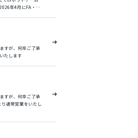
宮オフィス Robo
イプ開発や技術検証
正康市長をRobo
営業をいたします
てスーパーボールを
進室 DI Gr所
サービスを提供して