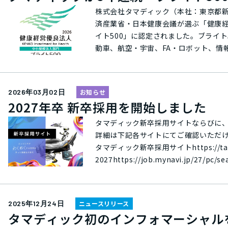
「タマディックサウナハット」を制作
株式会社タマディック（本社：東京都新宿区/
入場時に観客席に投げ込みが行われます。 Jo 荻下 丈 - Jo Ogishita- 2004年 岐阜県大垣市生まれ2023年 株式
済産業省・日本健康会議が選ぶ「健康経
ック入社幼稚園就園前に重度の発達障
イト500」に認定されました。ブライト500に認定さ
影響を受けた楽しげな作風が魅力。 ユニフォーム販売会社「トップフジ」では、今回の冠試合開催を記念した半袖Tシャツを期
動車、航空・宇宙、FA・ロボット、情
間限定で販売中です。売り上げの一部は、Joの活動
端技術の開発・革新に取り組んで参り
ください トップフジ株式会社https://top
社員のモチベーションアップを通して技術
一例として、2019年度からは禁煙に
2026年03月02日
お知らせ
含め健康的な減量や健康的な生活習慣
2027年卒 新卒採用を開始しました
年から参加数を徐々に増やしていき、20
金を支給いたしました。今回のブライト
タマディック新卒採用サイトならびに
判定の社員）を増加させていったことなどが評価されました。 2025年10月からは、「All f
詳細は下記各サイトにてご確認いただけます。 エントリーはこちらから エンジニアがわくわくする世界は
いエンジニア人生のために。」という
タマディック新卒採用サイトhttps://tamadic-
活用を追求するプロジェクトを発足させ
2027https://job.mynavi.jp/27/pc/search/corp5515
ィンランド大使認定のオフィスサウナ「L
ジ)https://mypage.3030.i-webs.jp/
宮市）を軸に、心と身体の健康づくりを支える"働き
ランド特命全権大使であるペッカ・オルパ
2025年12月24日
ニュースリリース
た。 弊社では今後も健康経営を実践し、ワークライフバランス推進やダイバーシティへの取り組みによる社員のモチベーション
タマディック初のインフォマーシャルを
アップを通して、技術力と人材力を両