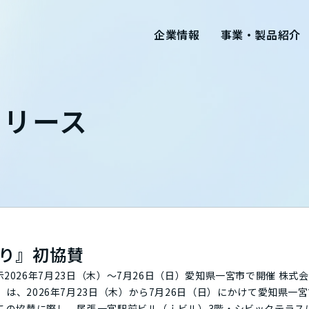
企業情報
事業・製品紹介
ンス
お問い合わせ
拠点一覧
航空・宇宙
健康経営
教育・研修
採用に関するお問い合わせ
資格
FA
福利
その
リリース
クス
タマディック名古屋ビル
活用技術
ブラ
製品
特設ページ
つり』初協賛
3日（木）～7月26日（日）愛知県一宮市で開催 株式会社タマディック（本
td.）は、2026年7月23日（木）から7月26日（日）にかけて愛知県
この協賛に際し、尾張一宮駅前ビル（ｉビル）3階・シビックテラス