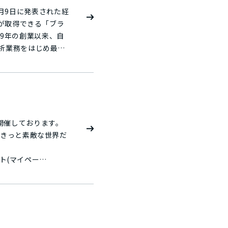
オープニング／選手
年3月9日に発表された経
みが取得できる「ブラ
カのアニメなどから
析業務をはじめ最先
を重点施策に据え、
ます。 施策の
内容を改訂し、禁煙を
しております。開始
で約1,100万円の祝
の総合判定がA及びB
開催しております。
オフィスの在り方・
内に設置された駐日フ
知県豊田市/愛知県一
して認定を受けまし
高い技術サービスを