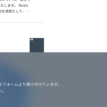
評価され、2021年
す。 Robo
同じく世界的建築家・
立を目的として、
先との商談などに使用
が勤務します。ロボ
価いただき、2021
るまでの支援を
ランド語で「クリエイ
開発や技術検証を通じ
ある物件です。1階
ースを基調としたデ
は、植栽のみならず
増設しました。これ
す。 弊社は
設計開発・生産技術・
」「健康保持・増
アリング企業」を目
せフォームより受け付けています。
のために。」という弊社の
い。
ロジェクトを発足さ
、"働きがいのある職