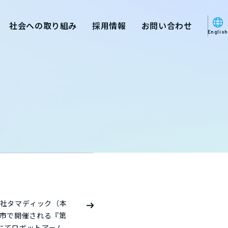
社会への取り組み
採用情報
お問い合わせ
English
保有者
・ロボティクス
厚生・待遇
他のお問い合わせ
ンドストーリー
一覧
一宮市で開催される『第
にてロボットアーム