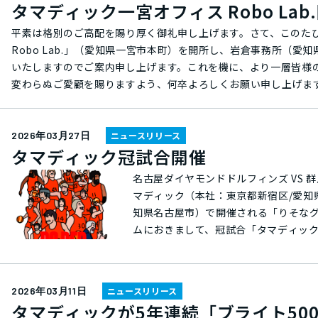
タマディック一宮オフィス Robo La
平素は格別のご高配を賜り厚く御礼申し上げます。さて、このた
Robo Lab.」（愛知県一宮市本町）を開所し、岩倉事務所（
いたしますのでご案内申し上げます。これを機に、より一層皆様
変わらぬご愛顧を賜りますよう、何卒よろしくお願い申し上げます。 記 営業開始日：2026年4月1日（水）住所： 〒491-0859 愛知県一宮市本町
10 タマディック一宮オフィス Robo Lab.アクセス： JR
カル技術部（旧岩倉事務所） FA・ロボットテクノロジー事業部 ロボテ
0586-59-7871※上記部署宛郵送物には部署名を記載いただけますと幸いです ■タマディック コーポレ
2026年03月27日
ニュースリリース
タマディック冠試合開催
https://www.tamadic.co.jp/about/offices/ 以上
名古屋ダイヤモンドドルフィンズ VS 群馬ク
マディック（本社：東京都新宿区/愛知県名古
知県名古屋市）で開催される「りそなグルー
ムにおきまして、冠試合「タマディックp
す。 タマディックでは、オフィシャルパートナーとして2016年（Bリーグ元年）よりプロバスケットボールリーグ
「B.LEAGUE（Bリーグ）」のB1
は名古屋ダイヤモンドドルフィンズのホ
2026年03月11日
ニュースリリース
業として地域社会のさらなる発展と貢献に取り組んでおります。 今回の冠試合
タマディックが5年連続「ブライト50
が開催を記念したイラストを描き、その