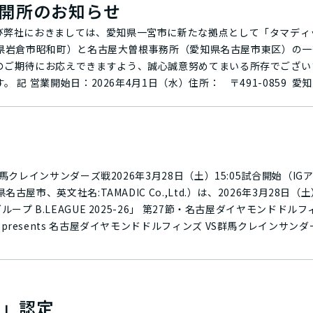
b.開所のお知らせ
び弊社におきましては、愛知県一宮市に新たな拠点として「タマデ
愛知県岩倉市昭和町）と名古屋大曽根事務所（愛知県名古屋市東区）の
のご期待にお応えできますよう、誠心誠意努めてまいる所存でござい
4-22-
尾張一宮駅／名鉄一宮駅下車 徒歩10分主要部門： FA・ロボットテクノ
ィクス技術部（旧名古屋大曽根事務所）代表番号：TEL. 0586-59-
ートサイト｜拠点一覧
レインサンダーズ戦2026年3月28日（土）15:05試合開始（IGアリーナ）
屋市、英文社名:TAMADIC Co.,Ltd.）は、2026年3月28日（
プ B.LEAGUE 2025-26」 第27節・名古屋ダイヤモンドドル
resents 名古屋ダイヤモンドドルフィンズ VS群馬クレインサン
所属クラブである名古屋ダイヤモンドドルフィンズを応援しています。また
ームアリーナでもある「IGアリーナ」の協賛を実施しており、名古
開催においては、弊社所属のアーティスト「Jo」
0」認定
イラストを使用した「タマディック×アーティストJoコラボエコク