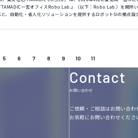
びワークライフバランスとウェルビーイング向上のための取り組みが
1カ月未達の場合は半額支給。 ■オフィスサウナ「LUOVA SAUNA」
DIC一宮オフィスRobo Lab.』（以下：Robo Lab.）を開所いたしま
11月に駐日フィンランド大使より日本で初めてオフィスサウナとして認定される。 https://www.tamadic.co.jp/nagoyabuilding/
フィスサウナ『LUOVA SAUNA』（ルオバ・サウナ）は、ビルと
対応と、自動化・省人化ソリューションを提供するロボットSIの拠点設
しました。社員が終業後のリフレッシュやレクリエーション、お取引
FA・ロボットテクノロジー事業部所属の社員を中心とした約130名
およびワークライフとウェルビーイング向上のための取り組みをご評
ト本体の制御や情報処理システムの設計開発と検証、そして実働に至
使よりオフィスサウナとして認定いただきました。LUOVA：フィン
いたします。自社で設計製作ができることの強みを活かし、プロトタイプ
提示できる体制を構築してまいります。 当テナントは、古くから一宮にて
リン株式会社 様の旧本店社屋として使われ、地域の皆さまにも馴染の
5
6
7
8
9
10
11
ムと開発ラボを配置、2階・3階はオフィスエリアとなり、ウッドベ
ストレスの軽減や集中力と創造性・生産性の向上を図ります。屋上に
Contact
ン（働きながら余暇を楽しむ）をイメージしたルーフトップテラスを
コミュニケーション活性化を目的としたオフィスサウナも設置いたしま
宇宙、FA・ロボット、情報・家電業界の国内トップメーカーとともに
お問い合わせ
革新に取り組んで参りました。同時に、「働きがいのある職場の実現
ーションアップを通して技術力と人材力を両輪とする「総合エンジニ
ご依頼・ご相談はお問い合わ
l for Well Engineer Life すべては、良いエンジニア人生
お気軽にお問い合わせくださ
エンジニアリング企業としてのオフィスの在り方・活用を追求するプ
クトの一環であり、エンジニアの新しい働き方を実現する場として活用し
ットテク