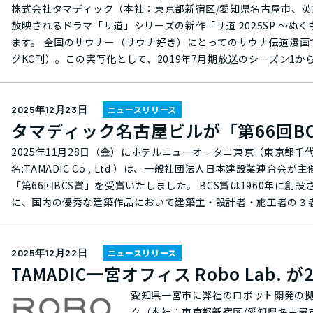
提供してまいります。 タマディック名古屋ビル2022年1月営業開始 豊田オフィス Mobius Park2026年2月営業開始 一宮オフィス
株式会社タマディック（本社：東京都新宿区/愛知県名古屋市、英文社名:T
Robo Lab.2026年4月営業開始予定 ■スローガン「All for Well Engineer Life」について 社員ひとりひとりが「良いエンジニア
放映されるドラマ「サ道」シリーズの新作「サ道 2025SP ～
人生」を送ることを、最も大切にした
ます。 全国のサウナー（サウナ好き）にとってのサウナ伝道漫画であるタナカカツキ氏原作『マンガ サ道～マンガで読むサウナ道～』（講談社モーニン
健康に働ける毎日を実現することで、ベス
グKC刊）。この実写化として、2019年7月期放送のシーズン1か
貢献を実現する（Well-engineer
シャルドラマが放映されています。スペシャルドラマは例年年末の
実現し、新しい時代の健康経営を象徴する場所になることを目
映が決定しました。 「サ道」において、タマディックのオフィスサウナ「LUOVA SAUNA（ルオバ・サウナ）」は、コミックではsession66『会社に行き
2019年度より禁煙に成功した社員に
たい』に登場、ドラマでは、配信オリジナルドラマ「サ道 off-road 前篇（ h
2025年12月23日
ニュースリリース
康的な生活習慣の維持に成功した社員
タマディック名古屋ビルが「第66回B
れ、ナカタアツロウ氏（演：原田泰造）と偶然さん（演：三宅弘
2025年度は、体重100gを100円、
ック）の中途採用は...」という問いかけを弊社代表・森實にし
2025年11月28日（金）にホテルニューオータニ東京（東京都千代田区）にて表彰式 株式会社タマディック（本社：東
「ボディメイクコース」や、肝機能/血
※「サ道 off-road 前篇」は2025年3月に限定公開され、今冬に期間限定で復活公開中 また、このインフォ
名:TAMADIC Co., Ltd.）は、一般社団法人日本建設業連
コース」といった複数選択可能な5種類のコースを実施しました。 2025年度「
SAUNA」があるタマディック名古屋ビルでは、経験者（中途）
「第66回BCS賞」を受賞いたしました。 BCS賞は1960年に創設された賞で、建築資産の創出を図り、文化の進展と地球環境保全に寄与することを目的
功者：478名 / 達成率：59.2％（1コースで
65年以上に渡り製造業を長年支えてきた弊社の歴史、近年のウ
に、国内の優秀な建築作品において建築主・設計者・施工者の３
ス 肝機能/血糖/脂質/血圧の4項目で、前回（2024年度）の健診結果があり、2025年度健診ですべてA及びB判定を達成したら祝
サウナ＆サ飯とともに紹介するプログラムになります。■サウナ＆サ飯体験付き会社説
工を株式会社大林組 名古屋支店が行い、2021年11月に竣工し
金1万円支給（服薬など治療中はエントリー不可）。 禁煙コース 禁煙外来を利用した方には「
ィックは、ドラマ「サ道」への協賛を通してビジネスシーンにお
あること、8階にオフィスサウナを設置したことによる社員間コ
が成功したことを２名が署名し、一度
合エンジニアリング企業」としてものづくり大国・日本を支え、お客さまか
て、弊社の「社員がエンジニアとして誇りを持って働ける場所」の
2025年12月22日
ニュースリリース
た費用 睡眠コース（2025年度より実施） 月の平均睡眠時間を1日7時間以上を目標とし、ウェアラブル端末や睡眠アプリで測
会社タマディック『サウナ＆サ飯体験付き会社説明会』インフォマ
TAMADIC一宮オフィス Robo Lab. 
ディックでは、ワークライフバランス推進やダイバーシティへの
定。実施期間中である6月から翌年1月末日の8カ月間で
ム--------------------------------放送番組：サ道 
現"をさらに目指してまいります。 タマディック名古屋ビル 坂 茂（ばん しげる）氏の設計によるCLT（直交集成材）を活用した地上8階・地下1階の木質免
社員が対象。体重100g＝100円、ま
ビ東京、テレビ大阪、テレビ愛知、テレビ北海道、テレビせとうち、
愛知県一宮市に弊社のロボット開発の拠点が誕
震構造オフィスビル。8階のオフィスサウナ『LUOVA SAUN
として支給。 歩数コース 1日の目標歩数を設定し、日々のチェックシート、またはアプリ等で証明。８カ月の間、月の平均で目
返るドラマ「サ道」紹介映像を放送します。
ク（本社：東京都新宿区/愛知県名古屋市、英