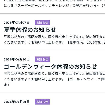
による「スーパーボールすくいチャレンジ」の展示を行います（7月23日（木）・24日（金）
ボットテクノロジー事業部の拠点、そしてエンジニアリング企業とし
Lab.（ロボラボ）」を一宮市本町に開所いたしました。 Robo Lab.では、ロボット導入に向けた構想と提案、ロボット本体の制御や情報処理システムの設
計開発と検証、そして実働に至るまでの支援を一気通貫で対応す
2026年07月07日
お知らせ
夏季休暇のお知らせ
を通じ、課題解決に直結するアイディアを迅速に提示する体制を構築しております。 また、開所にあわせ、一宮市の
「BISHU FES.」を盛り上げるための一助となるべく、2026
平素は格別のご高配を賜り、厚く御礼申し上げます。誠に勝手ながら下記期間を休業日とさ
Lab.にお招きして贈呈式を執り行わせていただきました。 画像上：TAMADIC 一宮オフィス Robo Lab.画像下：企業版ふるさと納税による寄附贈呈式
くださいますようお願い申し上げます
（2026年4月28日実施） 「七夕まつり」においては、尾張一宮駅前ビル（ｉビル）3階シビックテラスにてFA・ロボットテクノロジー事業部のエンジニア
がティーチングしたロボットアームを用いた「スーパーボールす
すくい、計測器に投入して重さをカウントします。参加者には、弊社
2026年04月10日
お知らせ
属）のデザインのイラストシールとお菓子詰合せをプレゼントいたします。 タマディックは、今後も地域に密着した活動を続け、地
ゴールデンウィーク休暇のお知らせ
企業であることを目指すとともに、技術力と人材力を両輪に「総
まいります。
平素は格別のご高配を賜り、厚く御礼申し上げます。誠に勝手ながら下記期間を休業日とさ
くださいますようお願い申し上げます。 【ゴールデンウィーク休暇】2026年4月29日（水） から 5月5日（火） まで※5月6日（水）より通常営業をいたし
ます
2026年04月01日
お知らせ