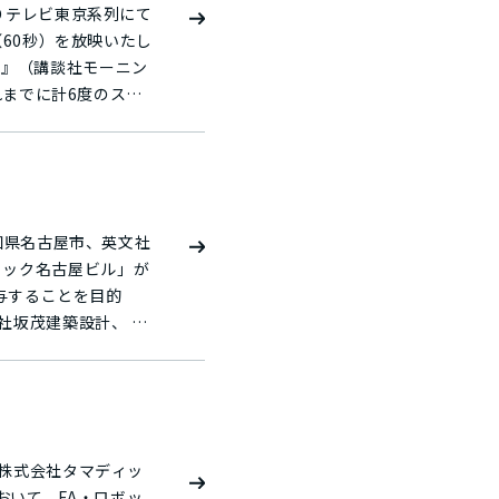
分よりテレビ東京系列にて
（60秒）を放映いたし
スローガンです。・
社会を豊かにする技術
れまでに計6度のスペ
）こと。3つのWellを
おり、2025年も放
含め健康的な減量や健
 ）」のロケ地として使用さ
格的にスタート。
に「御社（タマディ
を祝金として支給する
現いたしました。
支給される「健診判定
ディック名古屋ビル」が
します。機械設計業で
コー
て職場の雰囲気などを
社坂茂建築設計、 施
mid/ タマデ
震構造オフィスビルで
組むとともに、「総
先端技術の導入、そし
医療機関で治療を受け
式
れました。 タマ
会社イースト・フィル
きがいのある職場の実
1時30分より放送局：テレ
ナスになった分を祝金
は、過去6年間を振り
休日のレクリエーショ
において、FA・ロボッ