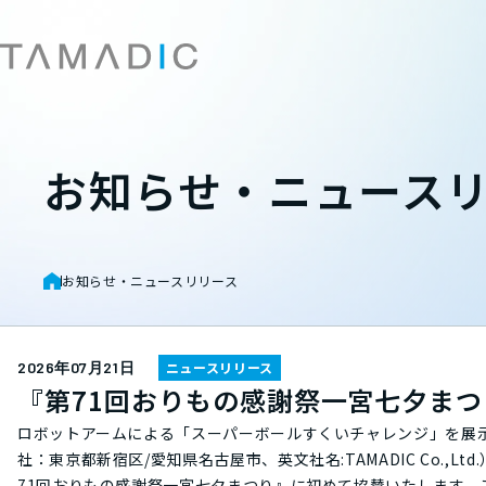
会社概要
自動車
コンプライア
採用総合
業務に関する
企業情報
事業・製品紹介
社会への取り組み
採用情報
お問い合わせ
お知らせ・ニュース
ISO活動
エレクトロニ
お知らせ・ニュースリリース
2026年07月21日
ニュースリリース
『第71回おりもの感謝祭一宮七夕ま
ロボットアームによる「スーパーボールすくいチャレンジ」を展示2026年7月2
社：東京都新宿区/愛知県名古屋市、英文社名:TAMADIC Co.,L
71回おりもの感謝祭一宮七夕まつり』に初めて協賛いたします。