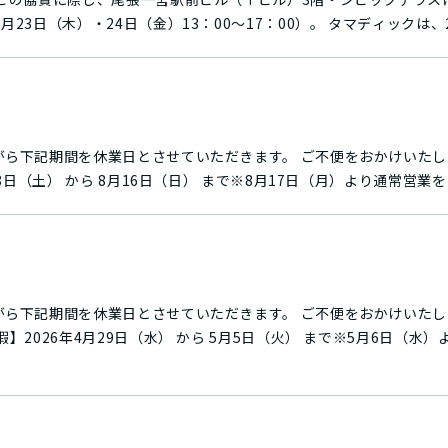
13：00～17：00）。 タマディックは、2026年4月にFA・ロ
てのオフィスの在り方・活用を追求する場として、「TAMADIC 一
るとともに、自社で設計製作ができることの強みを活かしてプロトタ
名物行事でもある「七夕まつり」と
年4月に企業版ふるさと納税による寄付を行い（寄付額1,000万円）、中野
せていただきます。 ご不便をおかけいたしますが、何卒ご了承
。 【夏季休暇】2026年8月8日（土） から 8月16日（日） まで※8月17日（月）より通常
くい」を展示します。市販のゲームパッドでロボットアームを操作し
所属アーティストJo（荻下 丈/ダイバーシティ＆インクルージョン推
域の皆さまに愛される
合エンジニアリング企業」としての歩みを進め、付加価値の高い技術
せていただきます。 ご不便をおかけいたしますが、何卒ご了承