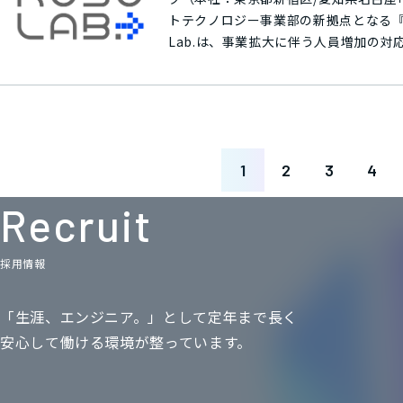
ン、お取引先との商談などに使用。サウナを通した社員の健康およ
標歩数をクリアしていたら達成となり、祝金1万円を支給。
トテクノロジー事業部の新拠点となる『TAMA
タマディック名古屋ビル」の8階にあるオ
Lab.は、事業拡大に伴う人員増加の
坂 茂（ばん しげる）氏に設計を依頼
現・タマディック岩倉事務所に在籍する
しています。サウナを通した社員の健康
ット導入に向けた構想と提案、ロボッ
年11月に日本で初めてフィンランド大
Robo. Lab.にて一気通貫で対応
ティブ、創造的」の意
て、お客様の課題解決に直結するアイディアを迅速に
繊維業を営んできた繊維専門商社 モリ
1
2
3
4
エントランスにはロボットのショールー
ザインに植栽を多く配置することで、
Recruit
オフィス菜園を配置し、ワーケーショ
ら設備に合わせて、心身のリフレッシュと
1959年の創業以来、自動車、航空・
採用情報
解析業務をはじめ最先端技術の開発・
進」を重点施策に据え、社員のモチベ
「生涯、エンジニア。」として定年まで長く
指しております。2025年10月からは、「Al
安心して働ける環境が整っています。
新しい働き方のコンセプトを策定し、
せました。Robo Lab.もプロジェ
場の実現"をさらに目指してまいります。 Robo Lab. の名称について 印象的なラボ・スペースを中心とした、FA・ロボ