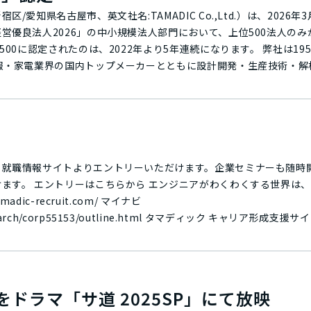
いたしました。エコクリアファイルは来場者に配布、サウナハットは
愛知県名古屋市、英文社名:TAMADIC Co.,Ltd.）は、2026
会社タマディ
営優良法人2026」の中小規模法人部門において、上位500法人の
がいと診断される。下書きなしで描く伸びやかな線が特徴で、アメリ
れたのは、2022年より5年連続になります。 弊社は1959年の創業以来、自
報・家電業界の国内トップメーカーとともに設計開発・生産技術・解
費と京都『みずきの美術館』に寄付されます。 注文はQRコードよりお申込み
ました。同時に、「働きがいのある職場の実現」「健康保持・増進」
fuji.jp/
力と人材力を両輪とする「総合エンジニアリング企業」を目指しており
成功した社員に祝金を支給する「禁煙チャレンジ」、2021年度からは
の維持に成功した社員に祝金を支給する「健康チャレンジ！」を実施
25年度においては、807名が参加し478名がチャレンジに成功、総額
500認定においても、これら取り組みにより健康社員率（健診結果
、就職情報サイトよりエントリーいただけます。企業セミナーも随時
or Well Engineer Life すべては、良
、きっと素敵な世界だ
コンセプトを策定し、エンジニアリング企業として、新しい働き方、
recruit.com/ マイナビ
ました。2021年11月竣工の「タマディック名古屋ビル」と、ビル
3/outline.html タマディック キャリア形成支援サイト(マイペー
UOVA SAUNA」※、そして2026年に営業開始する新2拠点（愛
tamadic2027/
がいのある職場づくり"を推進しております。 ※2021年、当時の駐日フィン
ナ（Pekka Orpana）氏よりオフィスサウナ情報発信の拠点と
ドラマ「サ道 2025SP」にて放映
輪に「総合エンジニアリング企業」としての歩みを進め、付加価値の